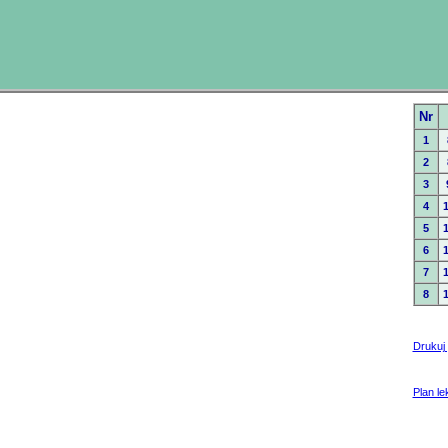
Nr
1
2
3
4
5
6
1
7
1
8
1
Drukuj 
Plan lek