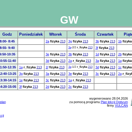
GW
Godz
Poniedziałek
Wtorek
Środa
Czwartek
Piąt
8:00- 8:45
2a
fizyka
213
3g
fizyka
213
3b
fizyka
213
1b
fizyka
8:55- 9:40
3a
-2/2
r_fizyka
213
3f
fizyka
213
9:50-10:35
3e
fizyka
213
3b
fizyka
213
1d
fizyka
213
2b
fizyka
10:55-11:40
3d
fizyka
213
2a
r_fizyka
213
3a
fizyka
213
1a
fizyka
11:50-12:35
1a
r_fizyka
213
1f
fizyka
213
3a
-1/2
r_fizyka
213
3d
fizyka
213
1c
fizyka
2:40-13:25
3g
fizyka
213
3a
fizyka
213
3e
fizyka
213
3c
fizyka
213
2a
r_fizy
3:30-14:15
1e
fizyka
213
3c
fizyka
213
1a
r_fizyka
213
4:20-15:05
3f
fizyka
213
2d
fizyka
213
2c
fizyka
213
wygenerowano 28.04.2026
plan
za pomocą programu
Plan lekcji Optivum
firmy
VULCAN
cji