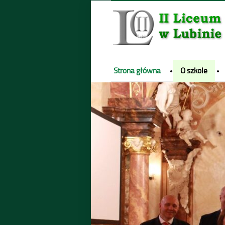
Oficjalny portal II LO w Lubinie. I
top
Strona główna
O szkole
menu