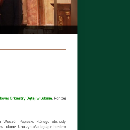
owej Orkiestry Dętej w Lubinie
.
Poniżej
ki Wieczór Papieski, którego obchody
 w Lubinie. Uroczystości będące hołdem