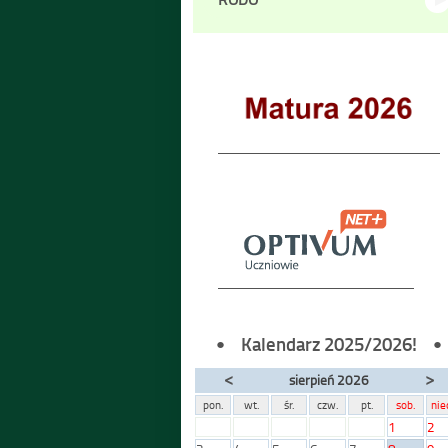
Kalendarz 2025/2026!
<
>
sierpień 2026
pon.
wt.
śr.
czw.
pt.
sob.
nie
1
2