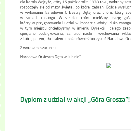
dla Karola Wojtyły, który 16 października 1978 roku, wybrany zost
rozpoczęły się od mszy świętej, po której zebrani Goście wysłuc
w wykonaniu Narodowej Orkiestry Dętej oraz chóru, który spec
w ramach castingu. W składzie chóru mieliśmy okazję gośc
którzy w przygotowania i udział w koncercie włożyli dużo zaanga
w tym miejscu chcielibyśmy w imieniu Dyrekcji i całego zesp
specjalne podziękowania, za trud nauki i wychowania wkła
z której potencjału i talentu może również korzystać Narodowa Ork
Z wyrazami szacunku
Narodowa Orkiestra Dęta w Lubinie”
Dyplom z udział w akcji „Góra Grosza”!