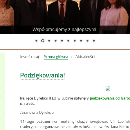
Współpracujemy z najlepszymi!
Jesteś tutaj:
Strona główna
Aktualności
Podziękowania!
Na ręce Dyrekcji II LO w Lubinie spłynęły
podziękowania od Narod
ich treść.
„Szanowna Dyrekcjo,
11-tego października mieliśmy okazję świętować VIII Lubińs
tradycyjnie zorganizowane zostały w kościele pw. św. Jana Bosko