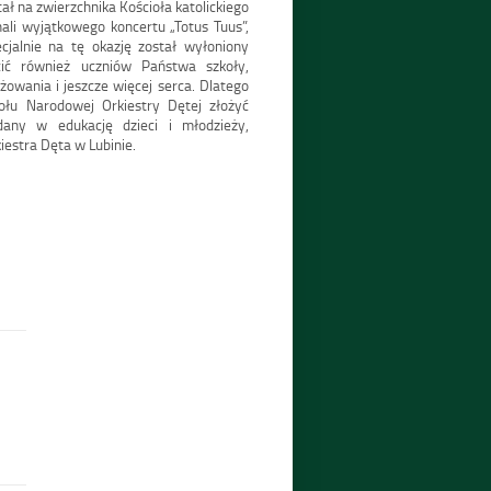
ał na zwierzchnika Kościoła katolickiego
hali wyjątkowego koncertu „Totus Tuus”,
jalnie na tę okazję został wyłoniony
ić również uczniów Państwa szkoły,
żowania i jeszcze więcej serca. Dlatego
ołu Narodowej Orkiestry Dętej złożyć
dany w edukację dzieci i młodzieży,
iestra Dęta w Lubinie.